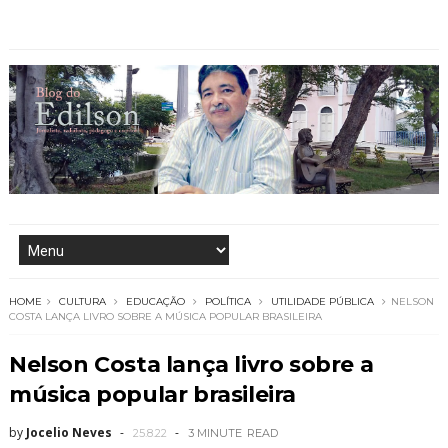
HOME
CULTURA
EDUCAÇÃO
POLÍTICA
UTILIDADE PÚBLICA
NELSON
COSTA LANÇA LIVRO SOBRE A MÚSICA POPULAR BRASILEIRA
Nelson Costa lança livro sobre a
música popular brasileira
by
Jocelio Neves
25.8.22
3 MINUTE
READ