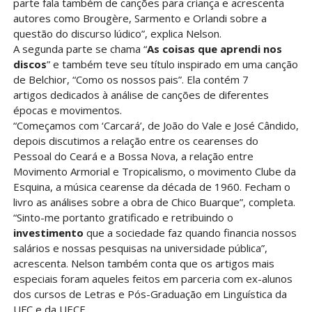
parte fala também de canções para criança e acrescenta
autores como Brougère, Sarmento e Orlandi sobre a
questão do discurso lúdico”, explica Nelson.
A segunda parte se chama “
As coisas que aprendi nos
discos
” e também teve seu título inspirado em uma canção
de Belchior, “Como os nossos pais”. Ela contém 7
artigos dedicados à análise de canções de diferentes
épocas e movimentos.
“Começamos com ‘Carcará’, de João do Vale e José Cândido,
depois discutimos a relação entre os cearenses do
Pessoal do Ceará e a Bossa Nova, a relação entre
Movimento Armorial e Tropicalismo, o movimento Clube da
Esquina, a música cearense da década de 1960. Fecham o
livro as análises sobre a obra de Chico Buarque”, completa.
“Sinto-me portanto gratificado e retribuindo o
investimento
que a sociedade faz quando financia nossos
salários e nossas pesquisas na universidade pública”,
acrescenta. Nelson também conta que os artigos mais
especiais foram aqueles feitos em parceria com ex-alunos
dos cursos de Letras e Pós-Graduação em Linguística da
UFC e da UECE.