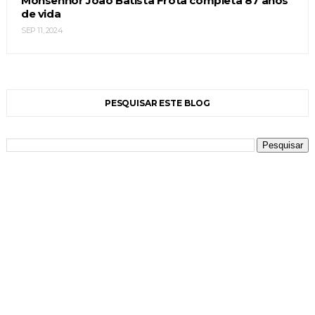
Monsenhor João Batista Frota completa 87 anos
de vida
SEP 11, 2024
PESQUISAR ESTE BLOG