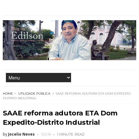
HOME
UTILIDADE PÚBLICA
SAAE REFORMA ADUTORA ETA DOM EXPEDITO-
DISTRITO INDUSTRIAL
SAAE reforma adutora ETA Dom
Expedito-Distrito Industrial
by
Jocelio Neves
15.5.19
1 MINUTE
READ