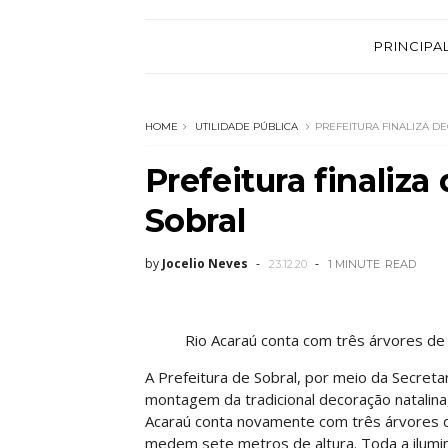
PRINCIPA
HOME
UTILIDADE PÚBLICA
PREFEITURA FINALIZA D
Prefeitura finaliz
Sobral
by
Jocelio Neves
23.12.20
1 MINUTE
READ
Rio Acaraú conta com três árvores de 
A Prefeitura de Sobral, por meio da Secretar
montagem da tradicional decoração natalina,
Acaraú conta novamente com três árvores d
medem sete metros de altura. Toda a ilumi