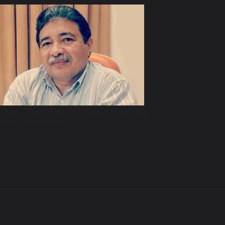
limmer is one of the most Elegant, Clean and
reative WordPress blog.