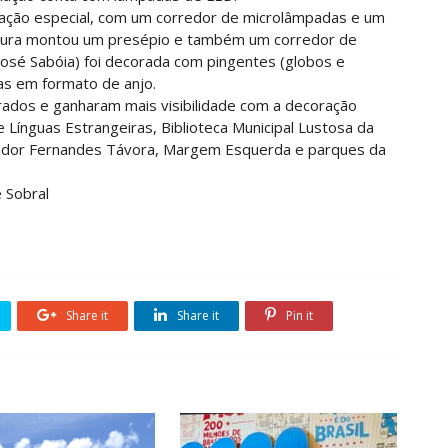
ação especial, com um corredor de microlâmpadas e um
eitura montou um presépio e também um corredor de
 José Sabóia) foi decorada com pingentes (globos e
as em formato de anjo.
ados e ganharam mais visibilidade com a decoração
 e Línguas Estrangeiras, Biblioteca Municipal Lustosa da
ador Fernandes Távora, Margem Esquerda e parques da
 Sobral
Share it
Share it
Pin it