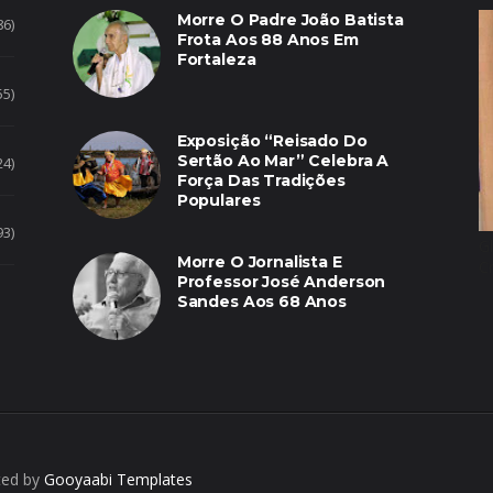
Morre O Padre João Batista
86)
Frota Aos 88 Anos Em
Fortaleza
55)
Exposição “Reisado Do
Sertão Ao Mar” Celebra A
24)
Força Das Tradições
Populares
93)
G
Morre O Jornalista E
C
Professor José Anderson
Sandes Aos 68 Anos
ted by
Gooyaabi Templates