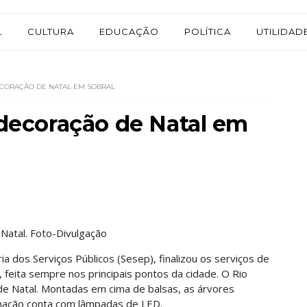
L
CULTURA
EDUCAÇÃO
POLÍTICA
UTILIDAD
ECORAÇÃO DE NATAL EM SOBRAL
a decoração de Natal em
Natal. Foto-Divulgação
ia dos Serviços Públicos (Sesep), finalizou os serviços de
 feita sempre nos principais pontos da cidade. O Rio
e Natal. Montadas em cima de balsas, as árvores
nação conta com lâmpadas de LED.