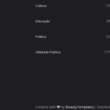
(7
Cultura
(8
Educação
(5
Política
(17
Utilidade Pública
Created with
by
BeautyTemplates
| Distribu