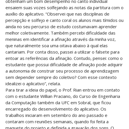
obtenham um bom desempenho no canto individual
ensaiem suas vozes solfejando as notas da partitura com o
auxílio do aplicativo. “Observei que nas disciplinas de
percepção e solfejo e canto coral os alunos mais tímidos ou
ainda no seu percurso de estudo costumavam aprender
melhor coletivamente. Também percebi dificuldade das
meninas em identificar a afinação através da minha voz,
que naturalmente soa uma oitava abaixo à qual elas
cantariam. Por conta disso, passei a utilizar o falsete para
entoar as referências da afinação. Contudo, pensei: como o
estudante que possui dificuldade de afinação pode adquirir
a autonomia de construir seu processo de aprendizagem
sem depender sempre do coletivo? Com esse contexto
idealizei o aplicativo”, relata.
Para tirar a ideia do papel, o Prof. Rian entrou em contato
com o estudante Willian Praciano, do Curso de Engenharia
da Computação também da UFC em Sobral, que ficou
encarregado do desenvolvimento do aplicativo. Os
trabalhos iniciaram em setembro do ano passado e
contaram com reuniões semanais, quando foi feita a
maquete do projeto e definida a gravação dos sons. O