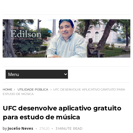
HOME
UTILIDADE PÚBLICA
UFC DESENVOLVE APLICATIVO GRATUITO PARA
ESTUDO DE MÚSICA
UFC desenvolve aplicativo gratuito
para estudo de música
by
Jocelio Neves
27.6.20
3 MINUTE
READ