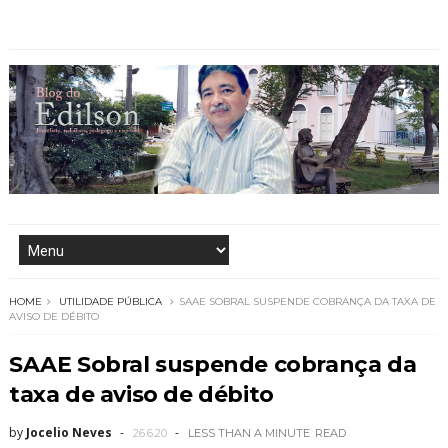
HOME
UTILIDADE PÚBLICA
SAAE SOBRAL SUSPENDE COBRANÇA DA TAXA DE
AVISO DE DÉBITO
SAAE Sobral suspende cobrança da
taxa de aviso de débito
by
Jocelio Neves
26.6.20
LESS THAN A MINUTE
READ