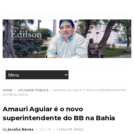
HOME
UTILIDADE PÚBLICA
AMAURI AGUIAR É O NOVO SUPERINTENDENTE
DO BB NA BAHIA
Amauri Aguiar é o novo
superintendente do BB na Bahia
by
Jocelio Neves
26.12.18
1 MINUTE
READ