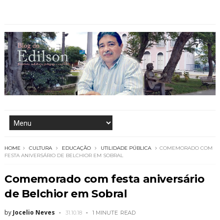
HOME
CULTURA
EDUCAÇÃO
UTILIDADE PÚBLICA
COMEMORADO COM
FESTA ANIVERSÁRIO DE BELCHIOR EM SOBRAL
Comemorado com festa aniversário
de Belchior em Sobral
by
Jocelio Neves
31.10.18
1 MINUTE
READ