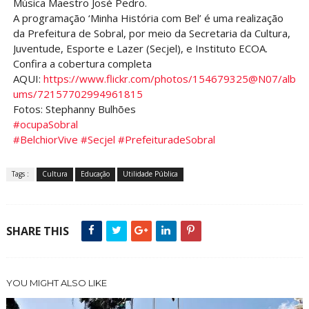
Música Maestro José Pedro.
A programação ‘Minha História com Bel’ é uma realização
da Prefeitura de Sobral, por meio da Secretaria da Cultura,
Juventude, Esporte e Lazer (Secjel), e Instituto ECOA.
Confira a cobertura completa
AQUI:
https://www.flickr.com/photos/154679325@N07/alb
ums/72157702994961815
Fotos: Stephanny Bulhões
#ocupaSobral
#BelchiorVive
#Secjel
#PrefeituradeSobral
Tags :
Cultura
Educação
Utilidade Pública
SHARE THIS
YOU MIGHT ALSO LIKE