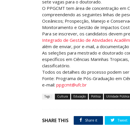
sete vagas para o doutorado.
O PPGCMT tem área de concentração em Ciê
compreendendo as seguintes linhas de pesq
Oceânicos; Prospecção, Manejo e Conservaç
Monitoramento e Gestão de Impactos Coste
Para se inscrever, os candidatos devem pre
Integrado de Gestão de Atividades Acadêm
além de enviar, por e-mail, a documentação e
As seleções para mestrado e doutorado co
específicos em Ciências Marinhas Tropicais, d
classificatório.
Todos os detalhes do processo podem ser vi
Fonte: Programa de Pós-Graduação em Ciênc
e-mail:
ppgcmt@ufc.br
Tags :
Cultura
Educação
Política
Utilidade Pública
SHARE THIS
Share it
Tweet