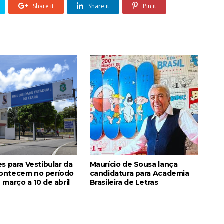
Share it
Share it
Pin it
es para Vestibular da
Maurício de Sousa lança
ontecem no período
candidatura para Academia
 março a 10 de abril
Brasileira de Letras