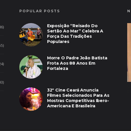
POPULAR POSTS
N
Exposição “Reisado Do
86)
Sertão Ao Mar” Celebra A
Força Das Tradições
Populares
55)
Morre O Padre João Batista
Frota Aos 88 Anos Em
24)
Fortaleza
93)
G
32º Cine Ceará Anuncia
C
Filmes Selecionados Para As
Mostras Competitivas Ibero-
Americana E Brasileira