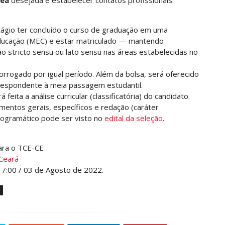
rea
desejada e estabelecer contatos profissionais.
stágio ter concluído o curso de graduação em uma
 Educação (MEC) e estar matriculado — mantendo
 stricto sensu ou lato sensu nas áreas estabelecidas no
rrogado por igual período. Além da bolsa, será oferecido
rrespondente à meia passagem estudantil.
feita a análise curricular (classificatória) do candidato.
mentos gerais, específicos e redação (caráter
 programático pode ser visto no
edital da seleção
.
ara o TCE-CE
 Ceará
17:00 / 03 de Agosto de 2022.