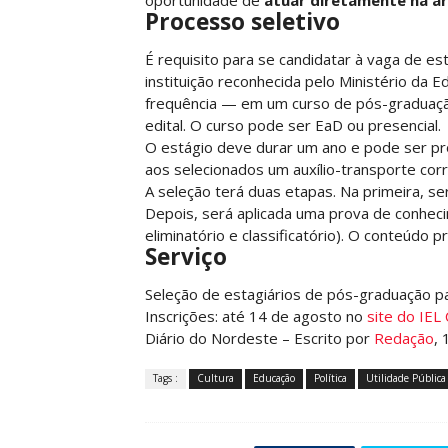
oportunidade de
atuar diretamente na á
Processo seletivo
É requisito para se candidatar à vaga de e
instituição reconhecida pelo Ministério da
frequência — em um curso de pós-graduação
edital. O curso pode ser EaD ou presencial.
O estágio deve durar um ano e pode ser pro
aos selecionados um auxílio-transporte co
A seleção terá duas etapas. Na primeira, será 
Depois, será aplicada uma prova de conheci
eliminatório e classificatório). O conteúdo
Serviço
Seleção de estagiários de pós-graduação p
Inscrições: até 14 de agosto no
site do IEL
Diário do Nordeste – Escrito por
Redação
, 
Tags :
Cultura
Educação
Política
Utilidade Pública