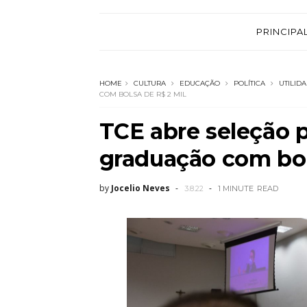
PRINCIPA
HOME
CULTURA
EDUCAÇÃO
POLÍTICA
UTILID
COM BOLSA DE R$ 2 MIL
TCE abre seleção p
graduação com bol
by
Jocelio Neves
3.8.22
1 MINUTE
READ