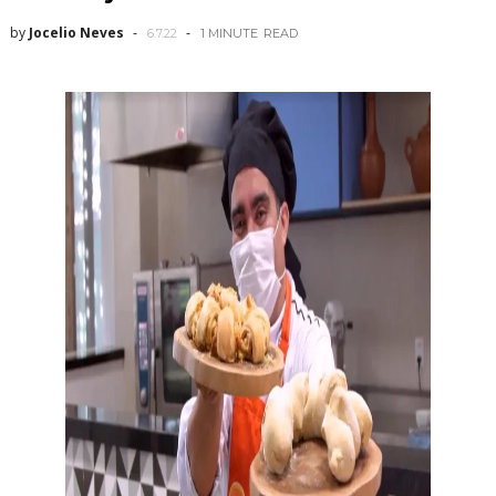
by
Jocelio Neves
6.7.22
1 MINUTE
READ