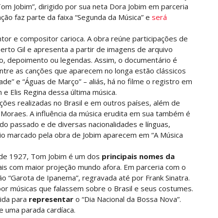
om Jobim”, dirigido por sua neta Dora Jobim em parceria
ção faz parte da faixa “Segunda da Música” e
será
tor e compositor carioca. A obra reúne participações de
berto Gil e apresenta a partir de imagens de arquivo
ão, depoimento ou legendas. Assim, o documentário é
tre as canções que aparecem no longa estão clássicos
e” e “Águas de Março” – aliás, há no filme o registro em
e Elis Regina dessa última música.
ões realizadas no Brasil e em outros países, além de
 Moraes. A influência da música erudita em sua também é
o passado e de diversas nacionalidades e línguas,
rio marcado pela obra de Jobim aparecem em “A Música
o de 1927, Tom Jobim é um dos
principais nomes da
ais com maior projeção mundo afora. Em parceria com o
ão “Garota de Ipanema”, regravada até por Frank Sinatra.
mpor músicas que falassem sobre o Brasil e seus costumes.
hida para
representar
o “Dia Nacional da Bossa Nova”.
e uma parada cardíaca.