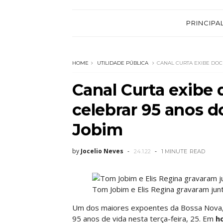
PRINCIPA
HOME
UTILIDADE PÚBLICA
CANAL CURTA EXIBE DOC
Canal Curta exibe
celebrar 95 anos 
Jobim
by
Jocelio Neves
24.1.22
1 MINUTE
READ
Tom Jobim e Elis Regina gravaram junt
Um dos maiores expoentes da Bossa Nova, 
95 anos de vida nesta terça-feira, 25. Em
h