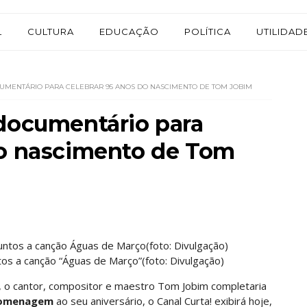
L
CULTURA
EDUCAÇÃO
POLÍTICA
UTILIDAD
UMENTÁRIO PARA CELEBRAR 95 ANOS DO NASCIMENTO DE TOM JOBIM
 documentário para
do nascimento de Tom
os a canção “Águas de Março”(foto: Divulgação)
o cantor, compositor e maestro Tom Jobim completaria
omenagem
ao seu aniversário, o Canal Curta! exibirá hoje,