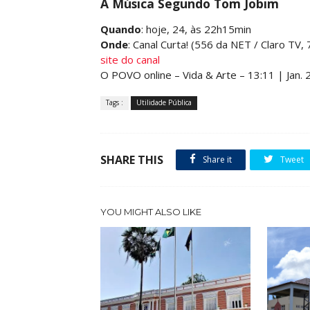
A Música Segundo Tom Jobim
Quando
: hoje, 24, às 22h15min
Onde
: Canal Curta! (556 da NET / Claro TV,
site do canal
O POVO online – Vida & Arte – 13:11 | Jan.
Tags :
Utilidade Pública
SHARE THIS
Share it
Tweet
YOU MIGHT ALSO LIKE