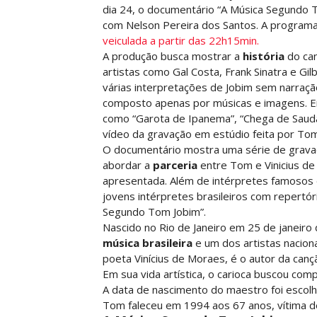
dia 24, o documentário “A Música Segundo T
com Nelson Pereira dos Santos. A programa
veiculada a partir das 22h15min.
A produção busca mostrar a
história
do can
artistas como Gal Costa, Frank Sinatra e Gil
várias interpretações de Jobim sem narraç
composto apenas por músicas e imagens. En
como “Garota de Ipanema”, “Chega de Saudad
vídeo da gravação em estúdio feita por Tom 
O documentário mostra uma série de gravaç
abordar a
parceria
entre Tom e Vinicius de
apresentada. Além de intérpretes famosos d
jovens intérpretes brasileiros com repertó
Segundo Tom Jobim”.
Nascido no Rio de Janeiro em 25 de janeir
música brasileira
e um dos artistas nacion
poeta Vinícius de Moraes, é o autor da canç
Em sua vida artística, o carioca buscou co
A data de nascimento do maestro foi escol
Tom faleceu em 1994 aos 67 anos, vítima d