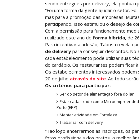
sendo entregues por delivery, ela pontua q
“Foi uma forma da gente ajudar o setor. Fo
mas para a promoção das empresas. Muita
participando. Isso estimulou o desejo de con
Com a permissão para funcionamento median
realizado este ano de
forma híbrida
, de 2
Para incentivar a adesão, Tabosa revela q
de delivery
para conseguir descontos. No en
cada estabelecimento pode utilizar suas té
do cardápio. Os restaurantes podem ficar à
Os estabelecimentos interessados podem se 
20 de julho
através do site
. Ao todo serão
Os critérios para participar:
Ser do setor de alimentação fora do lar
Estar cadastrado como Microempreendedo
Porte (EPP)
Manter atividade em Fortaleza
Trabalhar com delivery
“Tão logo encerrarmos as inscrições, os pa
fotos profissionais dos pratos, o melhor â