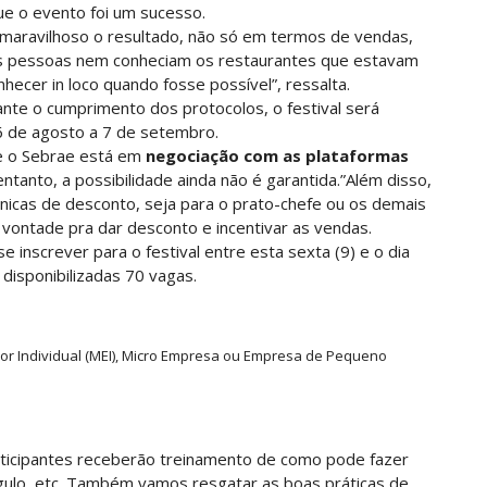
ue o evento foi um sucesso.
i maravilhoso o resultado, não só em termos de vendas,
s pessoas nem conheciam os restaurantes que estavam
hecer in loco quando fosse possível”, ressalta.
te o cumprimento dos protocolos, o festival será
6 de agosto a 7 de setembro.
ue o Sebrae está em
negociação com as plataformas
tanto, a possibilidade ainda não é garantida.”Além disso,
cnicas de desconto, seja para o prato-chefe ou os demais
 vontade pra dar desconto e incentivar as vendas.
inscrever para o festival entre esta sexta (9) e o dia
 disponibilizadas 70 vagas.
r Individual (MEI), Micro Empresa ou Empresa de Pequeno
rticipantes receberão treinamento de como pode fazer
ngulo, etc. Também vamos resgatar as boas práticas de