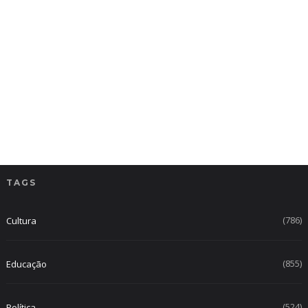
TAGS
(786)
Cultura
(855)
Educação
(524)
Política