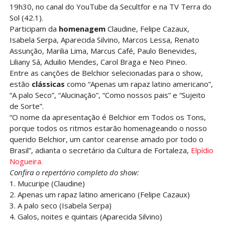
19h30, no canal do YouTube da Secultfor e na TV Terra do
Sol (42.1).
Participam da
homenagem
Claudine, Felipe Cazaux,
Isabela Serpa, Aparecida Silvino, Marcos Lessa, Renato
Assunção, Marilia Lima, Marcus Café, Paulo Benevides,
Liliany Sá, Aduilio Mendes, Carol Braga e Neo Pineo.
Entre as canções de Belchior selecionadas para o show,
estão
clássicas
como “Apenas um rapaz latino americano”,
“A palo Seco”, “Alucinação”, “Como nossos pais” e “Sujeito
de Sorte”.
“O nome da apresentação é Belchior em Todos os Tons,
porque todos os ritmos estarão homenageando o nosso
querido Belchior, um cantor cearense amado por todo o
Brasil”, adianta o secretário da Cultura de Fortaleza,
Elpídio
Nogueira.
Confira o repertório completo do show:
1. Mucuripe (Claudine)
2. Apenas um rapaz latino americano (Felipe Cazaux)
3. A palo seco (Isabela Serpa)
4. Galos, noites e quintais (Aparecida Silvino)