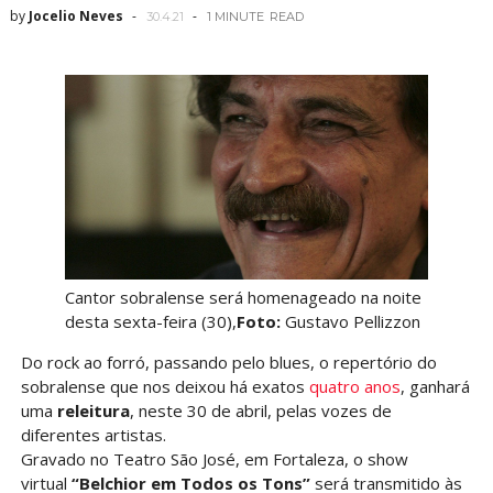
by
Jocelio Neves
30.4.21
1 MINUTE
READ
Cantor sobralense será homenageado na noite
desta sexta-feira (30),
Foto:
Gustavo Pellizzon
Do rock ao forró, passando pelo blues, o repertório do
sobralense que nos deixou há exatos
quatro anos
, ganhará
uma
releitura
, neste 30 de abril, pelas vozes de
diferentes artistas.
Gravado no Teatro São José, em Fortaleza, o show
virtual
“Belchior em Todos os Tons”
será transmitido às