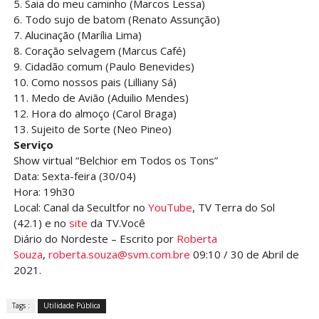
5. Saia do meu caminho (Marcos Lessa)
6. Todo sujo de batom (Renato Assunção)
7. Alucinação (Marília Lima)
8. Coração selvagem (Marcus Café)
9. Cidadão comum (Paulo Benevides)
10. Como nossos pais (Lilliany Sá)
11. Medo de Avião (Aduilio Mendes)
12. Hora do almoço (Carol Braga)
13. Sujeito de Sorte (Neo Pineo)
Serviço
Show virtual “Belchior em Todos os Tons”
Data: Sexta-feira (30/04)
Hora: 19h30
Local: Canal da Secultfor no
YouTube
, TV Terra do Sol
(42.1) e no
site
da TV.Você
Diário do Nordeste – Escrito por
Roberta
Souza
,
roberta.souza@svm.com.bre
09:10 / 30 de Abril de
2021.
Tags :
Utilidade Pública