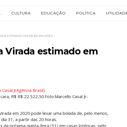
L
CULTURA
EDUCAÇÃO
POLÍTICA
UTILIDAD
ADA ESTIMADO EM R$ 300 MILHÕES
a Virada estimado em
cara, R$ R$ 22.522,50.Foto:Marcello Casal Jr-
Virada em 2020 pode levar uma bolada de, pelo menos,
dia 31, a partir das 20 horas.
 da próxima quinta-feira (31) em casas lotéricas, pelo