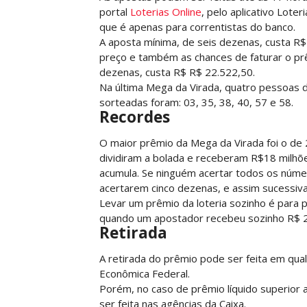
portal
Loterias Online
, pelo aplicativo Loter
que é apenas para correntistas do banco.
A aposta mínima, de seis dezenas, custa R
preço e também as chances de faturar o prê
dezenas, custa R$ R$ 22.522,50.
Na última Mega da Virada, quatro pessoas 
sorteadas foram: 03, 35, 38, 40, 57 e 58.
Recordes
O maior prêmio da Mega da Virada foi o de
dividiram a bolada e receberam R$18 milhõe
acumula. Se ninguém acertar todos os núme
acertarem cinco dezenas, e assim sucessiv
Levar um prêmio da loteria sozinho é para 
quando um apostador recebeu sozinho R$ 2
Retirada
A retirada do prêmio pode ser feita em qual
Econômica Federal.
Porém, no caso de prêmio líquido superior a
ser feita nas agências da Caixa.