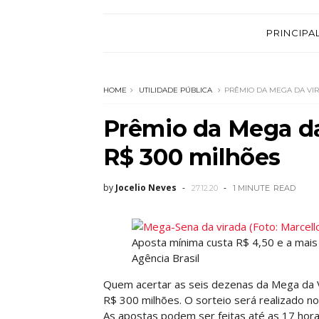
PRINCIPA
HOME
UTILIDADE PÚBLICA
PRÊMIO DA MEGA DA VIR
Prêmio da Mega d
R$ 300 milhões
by
Jocelio Neves
27.12.20
1 MINUTE
READ
Aposta mínima custa R$ 4,50 e a mais 
Agência Brasil
Quem acertar as seis dezenas da Mega da 
R$ 300 milhões. O sorteio será realizado no 
As apostas podem ser feitas até as 17 horas