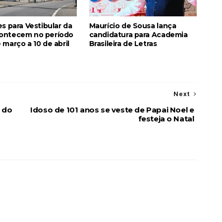
es para Vestibular da
Maurício de Sousa lança
ontecem no período
candidatura para Academia
 março a 10 de abril
Brasileira de Letras
Next
 do
Idoso de 101 anos se veste de Papai Noel e
festeja o Natal