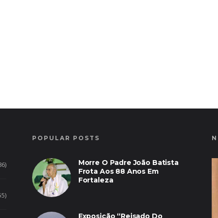
POPULAR POSTS
N
Morre O Padre João Batista
86)
Frota Aos 88 Anos Em
Fortaleza
55)
Exposição “Reisado Do