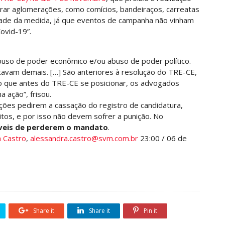
r aglomerações, como comícios, bandeiraços, carreatas
idade da medida, já que eventos de campanha não vinham
ovid-19”.
uso de poder econômico e/ou abuso de poder político.
tavam demais. […] São anteriores à resolução do TRE-CE,
o que antes do TRE-CE se posicionar, os advogados
 ação”, frisou.
ações pedirem a cassação do registro de candidatura,
tos, e por isso não devem sofrer a punição. No
íveis de perderem o mandato
.
 Castro
,
alessandra.castro@svm.com.br
23:00 / 06 de
Share it
Share it
Pin it