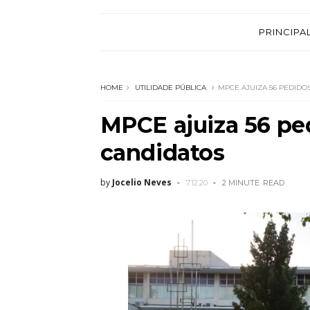
PRINCIPA
HOME
UTILIDADE PÚBLICA
MPCE AJUIZA 56 PEDIDO
MPCE ajuiza 56 pe
candidatos
by
Jocelio Neves
7.12.20
2 MINUTE
READ