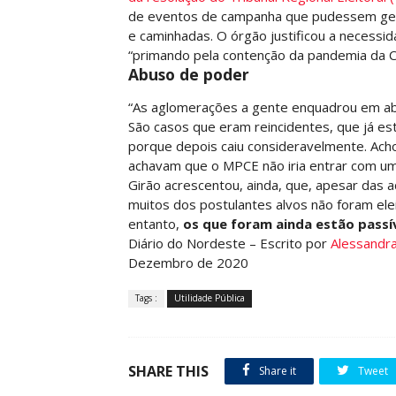
de eventos de campanha que pudessem gera
e caminhadas. O órgão justificou a necess
“primando pela contenção da pandemia da C
Abuso de poder
“As aglomerações a gente enquadrou em ab
São casos que eram reincidentes, que já es
porque depois caiu consideravelmente. Ach
achavam que o MPCE não iria entrar com uma
Girão acrescentou, ainda, que, apesar das 
muitos dos postulantes alvos não foram elei
entanto,
os que foram ainda estão pass
Diário do Nordeste – Escrito por
Alessandra
Dezembro de 2020
Tags :
Utilidade Pública
SHARE THIS
Share it
Tweet