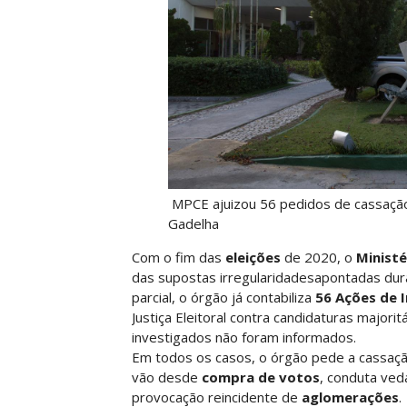
MPCE ajuizou 56 pedidos de cassação
Gadelha
Com o fim das
eleições
de 2020, o
Ministé
das supostas irregularidadesapontadas dur
parcial, o órgão já contabiliza
56 Ações de I
Justiça Eleitoral contra candidaturas major
investigados não foram informados.
Em todos os casos, o órgão pede a cassação 
vão desde
compra de votos
, conduta ve
provocação reincidente de
aglomerações
.