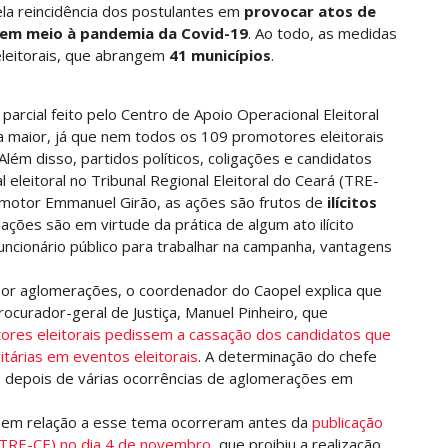
la reincidência dos postulantes em
provocar atos de
em meio à pandemia da Covid-19
. Ao todo, as medidas
leitorais, que abrangem
41 municípios
.
rcial feito pelo Centro de Apoio Operacional Eleitoral
 maior, já que nem todos os 109 promotores eleitorais
 Além disso, partidos políticos, coligações e candidatos
leitoral no Tribunal Regional Eleitoral do Ceará (TRE-
omotor Emmanuel Girão, as ações são frutos de
ilícitos
 ações são em virtude da prática de algum ato ilícito
uncionário público para trabalhar na campanha, vantagens
por aglomerações, o coordenador do Caopel explica que
ocurador-geral de Justiça, Manuel Pinheiro, que
res eleitorais pedissem a cassação dos candidatos que
tárias em eventos eleitorais
. A determinação do chefe
, depois de várias ocorrências de aglomerações em
das em relação a esse tema ocorreram antes da
publicação
 (TRE-CE) no dia 4 de novembro
, que proibiu a realização