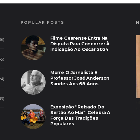
POPULAR POSTS
N
Filme Cearense Entra Na
86)
Disputa Para Concorrer À
Indicação Ao Oscar 2024
55)
Morre O Jornalista E
Professor José Anderson
24)
Sandes Aos 68 Anos
93)
G
Exposição “Reisado Do
C
Sertão Ao Mar” Celebra A
Força Das Tradições
Populares