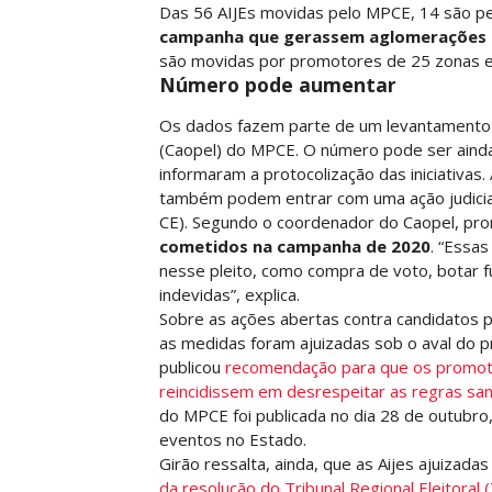
Das 56 AIJEs movidas pelo MPCE, 14 são pe
campanha que gerassem aglomerações 
são movidas por promotores de 25 zonas e
Número pode aumentar
Os dados fazem parte de um levantamento pa
(Caopel) do MPCE. O número pode ser ainda
informaram a protocolização das iniciativas.
também podem entrar com uma ação judicial e
CE). Segundo o coordenador do Caopel, pr
cometidos na campanha de 2020
. “Essas
nesse pleito, como compra de voto, botar f
indevidas”, explica.
Sobre as ações abertas contra candidatos 
as medidas foram ajuizadas sob o aval do pr
publicou
recomendação para que os promoto
reincidissem em desrespeitar as regras sani
do MPCE foi publicada no dia 28 de outubro
eventos no Estado.
Girão ressalta, ainda, que as Aijes ajuiza
da resolução do Tribunal Regional Eleitoral