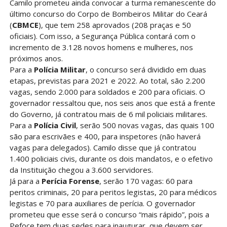
Camilo prometeu ainda convocar a turma remanescente do
último concurso do Corpo de Bombeiros Militar do Ceará
(
CBMCE
), que tem 258 aprovados (208 praças e 50
oficiais). Com isso, a Segurança Pública contará com o
incremento de 3.128 novos homens e mulheres, nos
próximos anos.
Para a
Polícia Militar
, o concurso será dividido em duas
etapas, previstas para 2021 e 2022. Ao total, são 2.200
vagas, sendo 2.000 para soldados e 200 para oficiais. O
governador ressaltou que, nos seis anos que está a frente
do Governo, já contratou mais de 6 mil policiais militares.
Para a
Polícia Civil
, serão 500 novas vagas, das quais 100
são para escrivães e 400, para inspetores (não haverá
vagas para delegados). Camilo disse que já contratou
1.400 policiais civis, durante os dois mandatos, e o efetivo
da Instituição chegou a 3.600 servidores.
Já para a
Perícia Forense
, serão 170 vagas: 60 para
peritos criminais, 20 para peritos legistas, 20 para médicos
legistas e 70 para auxiliares de perícia. O governador
prometeu que esse será o concurso “mais rápido”, pois a
Pefoce tem duas sedes para inaugurar, que devem ser