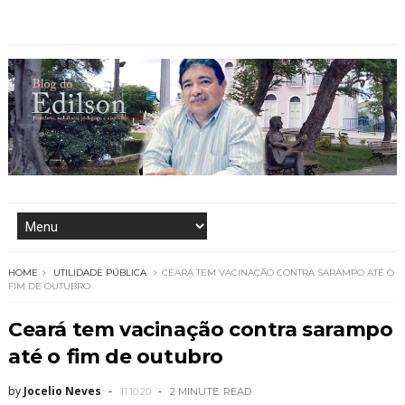
HOME
UTILIDADE PÚBLICA
CEARÁ TEM VACINAÇÃO CONTRA SARAMPO ATÉ O
FIM DE OUTUBRO
Ceará tem vacinação contra sarampo
até o fim de outubro
by
Jocelio Neves
11.10.20
2 MINUTE
READ