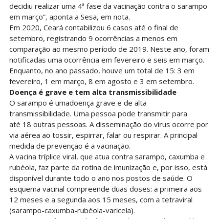
decidiu realizar uma 4ª fase da vacinação contra o sarampo
em março”, aponta a Sesa, em nota.
Em 2020, Ceará contabilizou 6 casos até o final de
setembro, registrando
9 ocorrências a menos em
comparação ao mesmo período de 2019. Neste ano, foram
notificadas uma ocorrência em fevereiro e seis em março.
Enquanto, no ano passado, houve um total de 15: 3 em
fevereiro, 1 em março, 8 em agosto e 3 em setembro.
Doença é grave e tem alta transmissibilidade
O sarampo é umadoença grave e de alta
transmissibilidade. Uma pessoa pode transmitir para
até 18 outras pessoas. A disseminação do vírus ocorre por
via aérea ao tossir, espirrar, falar ou respirar. A principal
medida de prevenção é a vacinação.
A vacina tríplice viral, que atua contra sarampo, caxumba e
rubéola, faz parte da rotina de imunização e, por isso, está
disponível durante todo o ano nos postos de saúde. O
esquema vacinal compreende duas doses: a primeira aos
12 meses e a segunda aos 15 meses, com a tetraviral
(sarampo-caxumba-rubéola-varicela).