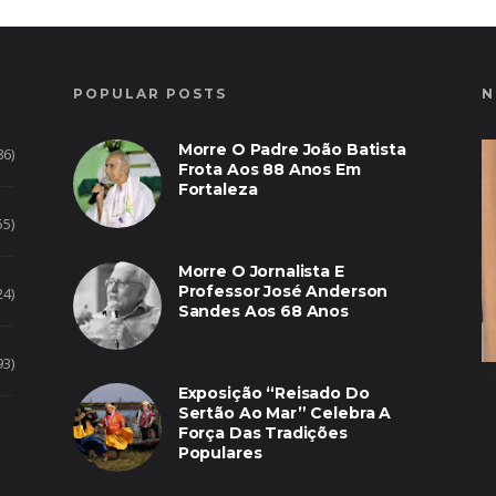
POPULAR POSTS
N
Morre O Padre João Batista
86)
Frota Aos 88 Anos Em
Fortaleza
55)
Morre O Jornalista E
Professor José Anderson
24)
Sandes Aos 68 Anos
93)
G
Exposição “Reisado Do
C
Sertão Ao Mar” Celebra A
Força Das Tradições
Populares