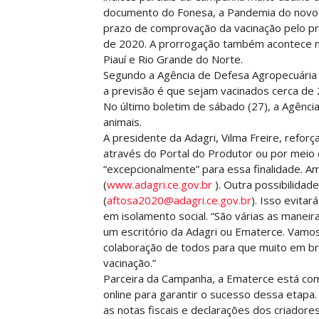
documento do Fonesa, a Pandemia do novo 
prazo de comprovação da vacinação pelo pr
de 2020. A prorrogação também acontece n
Piauí e Rio Grande do Norte.
Segundo a Agência de Defesa Agropecuária 
a previsão é que sejam vacinados cerca de 2
No último boletim de sábado (27), a Agênci
animais.
A presidente da Adagri, Vilma Freire, reforç
através do Portal do Produtor ou por meio
“excepcionalmente” para essa finalidade. A
(
www.adagri.ce.gov.br
). Outra possibilidade
(
aftosa2020@adagri.ce.gov.br
). Isso evita
em isolamento social. “São várias as maneir
um escritório da Adagri ou Ematerce. Vamos 
colaboração de todos para que muito em br
vacinação.”
Parceira da Campanha, a Ematerce está com
online para garantir o sucesso dessa etapa
as notas fiscais e declarações dos criadore