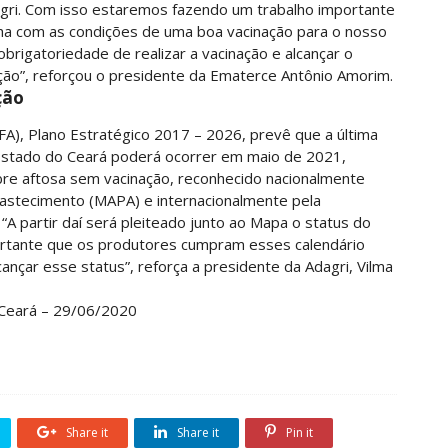
agri. Com isso estaremos fazendo um trabalho importante
ha com as condições de uma boa vacinação para o nosso
rigatoriedade de realizar a vacinação e alcançar o
ção”, reforçou o presidente da Ematerce Antônio Amorim.
ção
A), Plano Estratégico 2017 – 2026, prevê que a última
 Estado do Ceará poderá ocorrer em maio de 2021,
bre aftosa sem vacinação, reconhecido nacionalmente
Abastecimento (MAPA) e internacionalmente pela
“A partir daí será pleiteado junto ao Mapa o status do
portante que os produtores cumpram esses calendário
ançar esse status”, reforça a presidente da Adagri, Vilma
Ceará – 29/06/2020
Share it
Share it
Pin it