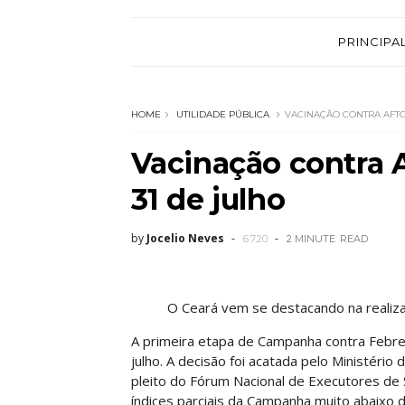
PRINCIPA
HOME
UTILIDADE PÚBLICA
VACINAÇÃO CONTRA AFTO
Vacinação contra A
31 de julho
by
Jocelio Neves
6.7.20
2 MINUTE
READ
O Ceará vem se destacando na realiza
A primeira etapa de Campanha contra Febre
julho. A decisão foi acatada pelo Ministério
pleito do Fórum Nacional de Executores de
índices parciais da Campanha muito abaixo 