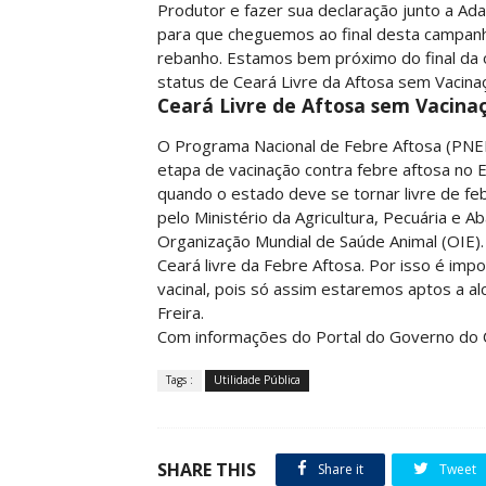
Produtor e fazer sua declaração junto a Ad
para que cheguemos ao final desta campan
rebanho. Estamos bem próximo do final da ob
status de Ceará Livre da Aftosa sem Vacina
Ceará Livre de Aftosa sem Vacina
O Programa Nacional de Febre Aftosa (PNEF
etapa de vacinação contra febre aftosa no
quando o estado deve se tornar livre de fe
pelo Ministério da Agricultura, Pecuária e 
Organização Mundial de Saúde Animal (OIE). 
Ceará livre da Febre Aftosa. Por isso é im
vacinal, pois só assim estaremos aptos a alc
Freira.
Com informações do Portal do Governo do 
Tags :
Utilidade Pública
SHARE THIS
Share it
Tweet