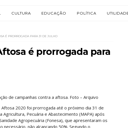
L
CULTURA
EDUCAÇÃO
POLÍTICA
UTILIDAD
SA É PRORROGADA PARA 31 DE JULHO
ftosa é prorrogada para
ção de campanhas contra a aftosa. Foto – Arquivo
 Aftosa 2020 foi prorrogada até o próximo dia 31 de
 da Agricultura, Pecuária e Abastecimento (MAPA) após
 Sanidade Agropecuária (Fonesa), que apresentaram os
do necessário, não alcançando 50%. Segundo o