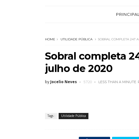
PRINCIPA
HOME
UTILIDADE PÚBLICA
SOBRAL COMPLETA 247 AN
Sobral completa 24
julho de 2020
by
Jocelio Neves
5.7.20
LESS THAN A MINUTE
Tags :
Utilidade Pública