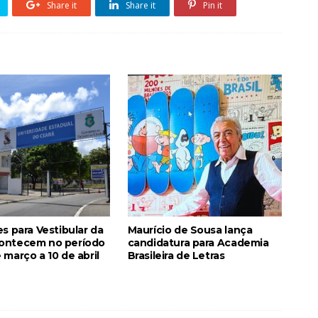
Share it
Share it
Pin it
es para Vestibular da
Maurício de Sousa lança
ontecem no período
candidatura para Academia
 março a 10 de abril
Brasileira de Letras