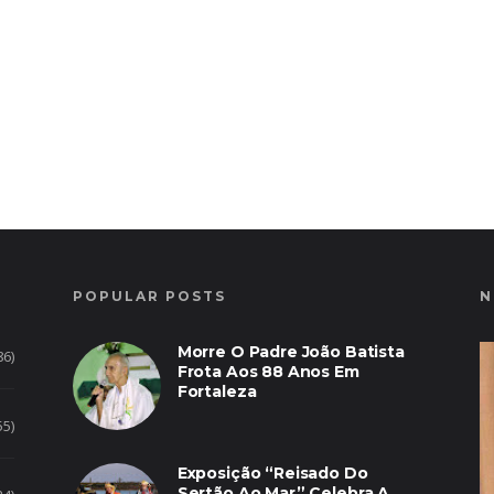
POPULAR POSTS
N
Morre O Padre João Batista
86)
Frota Aos 88 Anos Em
Fortaleza
55)
Exposição “Reisado Do
Sertão Ao Mar” Celebra A