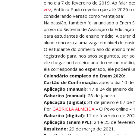
e no dia 7 de fevereiro de 2019. Ao falar d
vez
, Antônio Paulo revelou que até 2026 o
considerando versão como “vantajosa”.
Na ocasião, também foi anunciado o Enem Se
prova do Sistema de Avaliação da Educação
para estudantes do ensino médio. A partir d
aluno concorra a uma vaga em nível de ensin
O estudante do primeiro ano do ensino médi
registrado para, nos anos seguintes, ser s
ele chegar no terceiro ano do ensino médio
ela corresponda ao esperado, ele poderá us
Calendário
completo do Enem 2020:
Cartão de Confirmação:
após o dia 10 de
Aplicação (manual):
17 e 24 de janeiro de
Gabarito (manual):
28 de janeiro.
Aplicação (digital):
31 de janeiro e 07 de 
Por
GABRIELA ALMEIDA
– O Povo online – 
Gabarito (digital):
11 de fevereiro de 202
Aplicação (Enem PPL):
24 e 25 de feverei
Resultado:
29 de março de 2021.