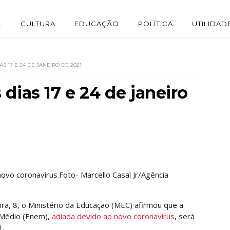
L
CULTURA
EDUCAÇÃO
POLÍTICA
UTILIDAD
 17 E 24 DE JANEIRO DE 2021
dias 17 e 24 de janeiro
ovo coronavírus.Foto- Marcello Casal Jr/Agência
eira, 8, o Ministério da Educação (MEC) afirmou que a
 Médio (Enem),
adiada devido ao novo coronavírus
, será
1.