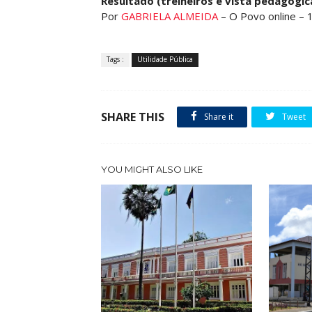
Resultado (treineiros e vista pedagógic
Por
GABRIELA ALMEIDA
– O Povo online – 
Tags :
Utilidade Pública
SHARE THIS
Share it
Tweet
YOU MIGHT ALSO LIKE