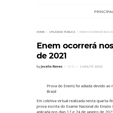
PRINCIPA
HOME
UTILIDADE PÚBLICA
ENEM OCORRERÁ NOS DIAS
Enem ocorrerá nos 
de 2021
by
Jocelio Neves
8.7.20
2 MINUTE
READ
Prova do Enem) foi adiada devido ao n
Brasil
Em coletiva virtual realizada nesta quarta-f
prova escrita do Exame Nacional do Ensino
aplicada nos dias 17 e 24 de janeiro de 202