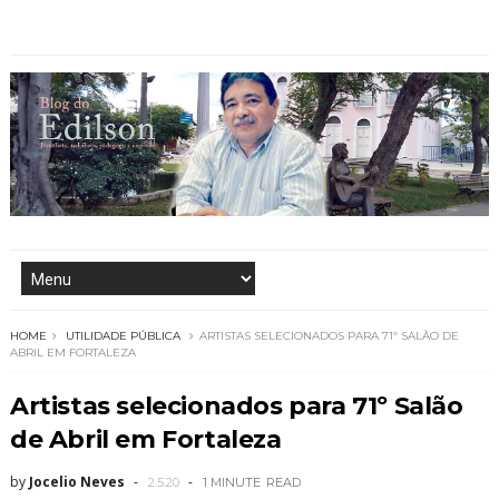
HOME
UTILIDADE PÚBLICA
ARTISTAS SELECIONADOS PARA 71º SALÃO DE
ABRIL EM FORTALEZA
Artistas selecionados para 71º Salão
de Abril em Fortaleza
by
Jocelio Neves
2.5.20
1 MINUTE
READ