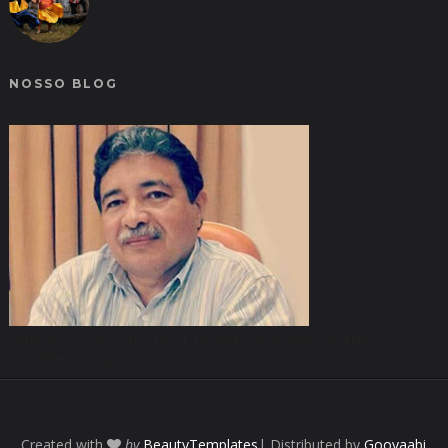
NOSSO BLOG
Glimmer is one of the most Elegant, Clean and Creative
WordPress blog.
Created with
by
BeautyTemplates
| Distributed by
Gooyaabi