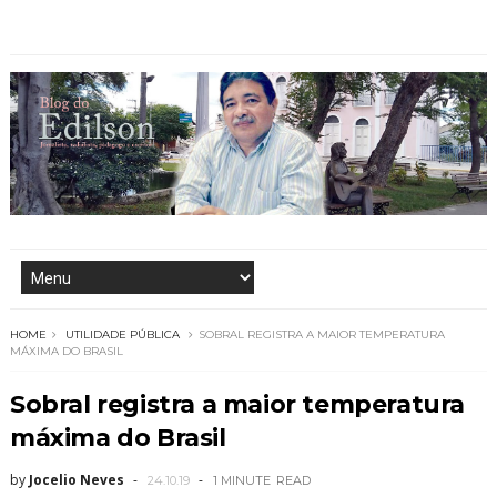
HOME
UTILIDADE PÚBLICA
SOBRAL REGISTRA A MAIOR TEMPERATURA
MÁXIMA DO BRASIL
Sobral registra a maior temperatura
máxima do Brasil
by
Jocelio Neves
24.10.19
1 MINUTE
READ