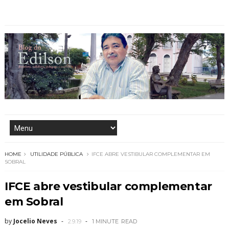
HOME
UTILIDADE PÚBLICA
IFCE ABRE VESTIBULAR COMPLEMENTAR EM
SOBRAL
IFCE abre vestibular complementar
em Sobral
by
Jocelio Neves
2.9.19
1 MINUTE
READ