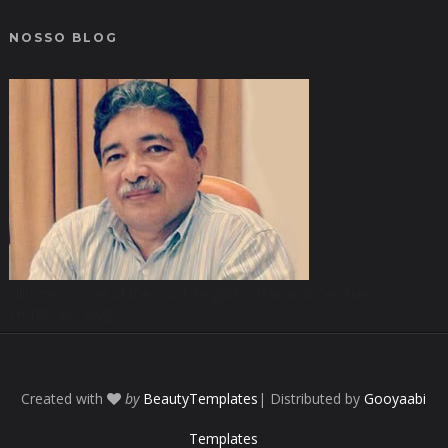
NOSSO BLOG
Glimmer is one of the most Elegant, Clean and Creative
WordPress blog.
Created with
by
BeautyTemplates
| Distributed by
Gooyaabi
Templates