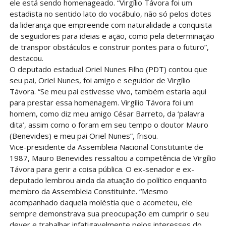
ele está sendo homenageado. “Virgílio Távora foi um
estadista no sentido lato do vocábulo, não só pelos dotes
da liderança que empreende com naturalidade a conquista
de seguidores para ideias e ação, como pela determinação
de transpor obstáculos e construir pontes para o futuro”,
destacou.
O deputado estadual Oriel Nunes Filho (PDT) contou que
seu pai, Oriel Nunes, foi amigo e seguidor de Virgílio
Távora. “Se meu pai estivesse vivo, também estaria aqui
para prestar essa homenagem. Virgílio Távora foi um
homem, como diz meu amigo César Barreto, da ‘palavra
dita’, assim como o foram em seu tempo o doutor Mauro
(Benevides) e meu pai Oriel Nunes”, frisou.
Vice-presidente da Assembleia Nacional Constituinte de
1987, Mauro Benevides ressaltou a competência de Virgílio
Távora para gerir a coisa pública. O ex-senador e ex-
deputado lembrou ainda da atuação do político enquanto
membro da Assembleia Constituinte. “Mesmo
acompanhado daquela moléstia que o acometeu, ele
sempre demonstrava sua preocupação em cumprir o seu
dever e trabalhar infatigavelmente pelos interesses do