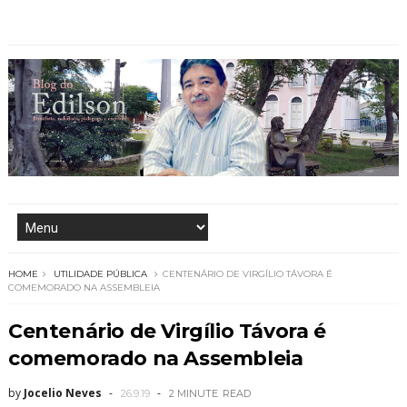
HOME
UTILIDADE PÚBLICA
CENTENÁRIO DE VIRGÍLIO TÁVORA É
COMEMORADO NA ASSEMBLEIA
Centenário de Virgílio Távora é
comemorado na Assembleia
by
Jocelio Neves
26.9.19
2 MINUTE
READ