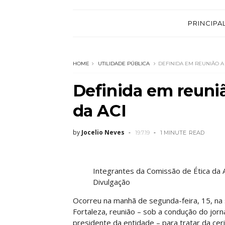
PRINCIPA
HOME
UTILIDADE PÚBLICA
DEFINIDA EM REUNIÃO A 
Definida em reuni
da ACI
by
Jocelio Neves
19.7.19
1 MINUTE
READ
Integrantes da Comissão de Ética da 
Divulgação
Ocorreu na manhã de segunda-feira, 15, na
Fortaleza, reunião – sob a condução do jorn
presidente da entidade – para tratar da c