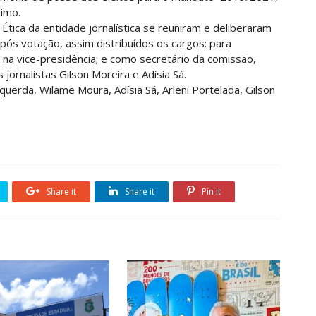
imo.
tica da entidade jornalística se reuniram e deliberaram
pós votação, assim distribuídos os cargos: para
 na vice-presidência; e como secretário da comissão,
 jornalistas Gilson Moreira e Adísia Sá.
squerda, Wilame Moura, Adísia Sá, Arleni Portelada, Gilson
Share it
Share it
Pin it