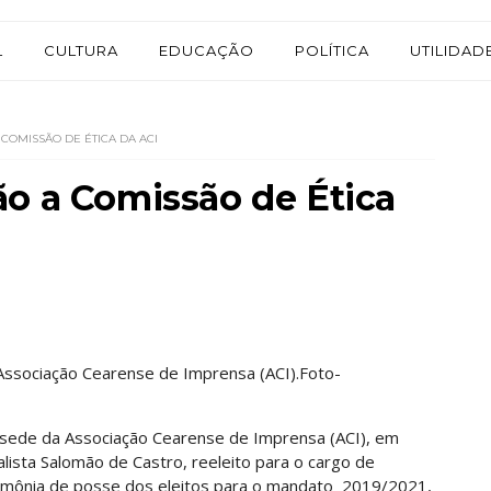
L
CULTURA
EDUCAÇÃO
POLÍTICA
UTILIDAD
COMISSÃO DE ÉTICA DA ACI
ão a Comissão de Ética
Associação Cearense de Imprensa (ACI).Foto-
 sede da Associação Cearense de Imprensa (ACI), em
alista Salomão de Castro, reeleito para o cargo de
erimônia de posse dos eleitos para o mandato 2019/2021,