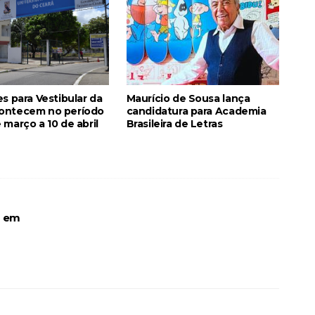
es para Vestibular da
Maurício de Sousa lança
ontecem no período
candidatura para Academia
 março a 10 de abril
Brasileira de Letras
á em