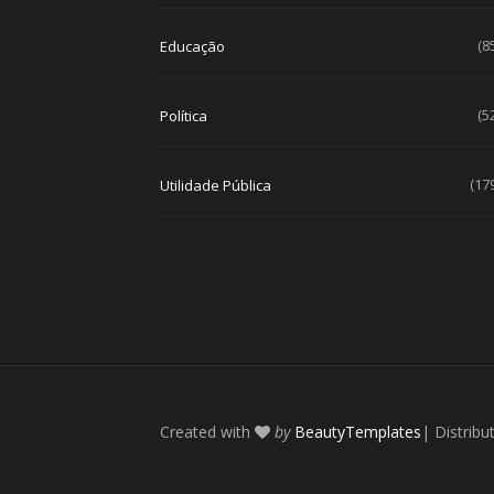
(8
Educação
(5
Política
(17
Utilidade Pública
Created with
by
BeautyTemplates
| Distribu