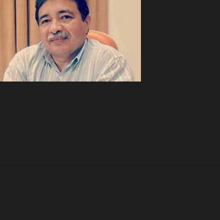
limmer is one of the most Elegant, Clean and
reative WordPress blog.