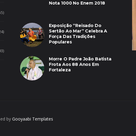
Nota 1000 No Enem 2018
55)
Exposição “Reisado Do
Sertão Ao Mar” Celebra A
24)
Força Das Tradições
Populares
93)
G
Morre O Padre João Batista
C
Frota Aos 88 Anos Em
Fortaleza
ted by
Gooyaabi Templates