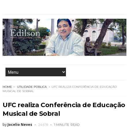
HOME
UTILIDADE PÚBLICA
UFC REALIZA CONFERÊNCIA DE EDUCAÇÃO
MUSICAL DE SOBRAL
UFC realiza Conferência de Educação
Musical de Sobral
by
Jocelio Neves
24.6.19
1 MINUTE
READ