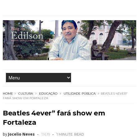
HOME
CULTURA
EDUCAÇÃO
UTILIDADE PÚBLICA
BEATLES 4EVER”
FARÁ SHOW EM FORTALEZA
Beatles 4ever” fará show em
Fortaleza
by
Jocelio Neves
11.6.19
1 MINUTE
READ