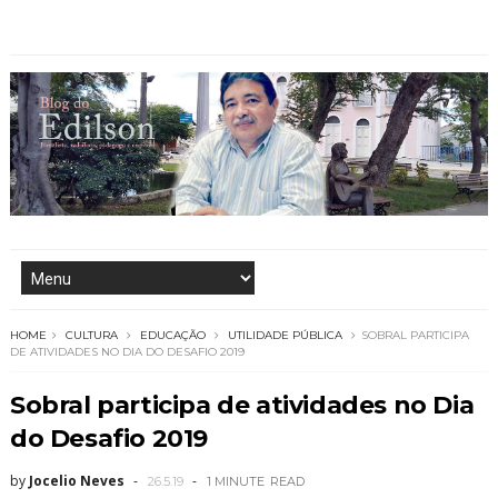
HOME
CULTURA
EDUCAÇÃO
UTILIDADE PÚBLICA
SOBRAL PARTICIPA
DE ATIVIDADES NO DIA DO DESAFIO 2019
Sobral participa de atividades no Dia
do Desafio 2019
by
Jocelio Neves
26.5.19
1 MINUTE
READ