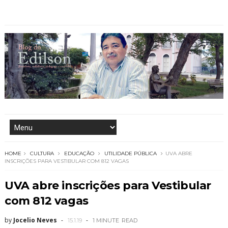
HOME
CULTURA
EDUCAÇÃO
UTILIDADE PÚBLICA
UVA ABRE
INSCRIÇÕES PARA VESTIBULAR COM 812 VAGAS
UVA abre inscrições para Vestibular
com 812 vagas
by
Jocelio Neves
15.1.19
1 MINUTE
READ