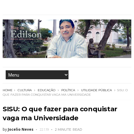
HOME
CULTURA
EDUCAÇÃO
POLÍTICA
UTILIDADE PÚBLICA
SISU: O
QUE FAZER PARA CONQUISTAR VAGA MA UNIVERSIDADE
SISU: O que fazer para conquistar
vaga ma Universidade
by
Jocelio Neves
22.1.19
2 MINUTE
READ