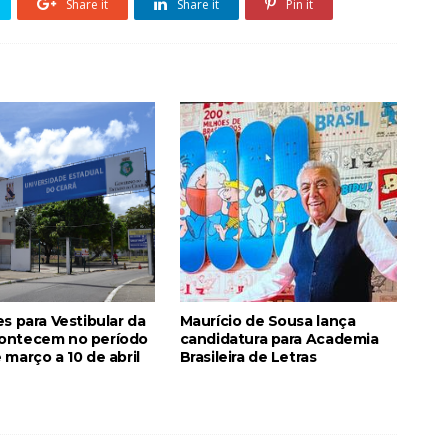
Share it
Share it
Pin it
es para Vestibular da
Maurício de Sousa lança
ontecem no período
candidatura para Academia
 março a 10 de abril
Brasileira de Letras