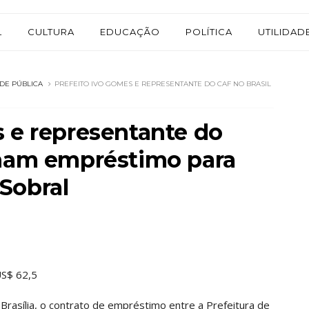
L
CULTURA
EDUCAÇÃO
POLÍTICA
UTILIDAD
ADE PÚBLICA
PREFEITO IVO GOMES E REPRESENTANTE DO CAF NO BRASIL
s e representante do
inam empréstimo para
Sobral
US$ 62,5
 Brasília, o contrato de empréstimo entre a Prefeitura de