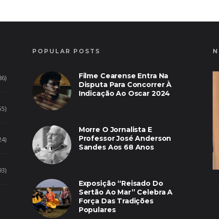
POPULAR POSTS
N
Filme Cearense Entra Na
86)
Disputa Para Concorrer À
Indicação Ao Oscar 2024
55)
Morre O Jornalista E
Professor José Anderson
24)
Sandes Aos 68 Anos
93)
G
Exposição “Reisado Do
C
Sertão Ao Mar” Celebra A
Força Das Tradições
Populares