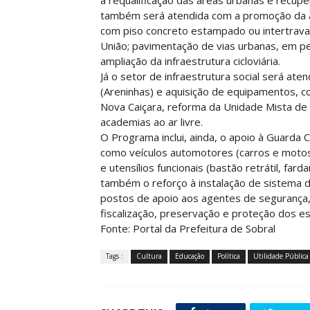
a requalificação das áreas urbanas e recup
também será atendida com a promoção da ac
com piso concreto estampado ou intertravad
União; pavimentação de vias urbanas, em ped
ampliação da infraestrutura cicloviária.
Já o setor de infraestrutura social será at
(Areninhas) e aquisição de equipamentos, c
Nova Caiçara, reforma da Unidade Mista de 
academias ao ar livre.
O Programa inclui, ainda, o apoio à Guarda C
como veículos automotores (carros e motos
e utensílios funcionais (bastão retrátil, fa
também o reforço à instalação de sistema 
postos de apoio aos agentes de segurança, 
fiscalização, preservação e proteção dos es
Fonte: Portal da Prefeitura de Sobral
Tags :
Cultura
Educação
Política
Utilidade Pública