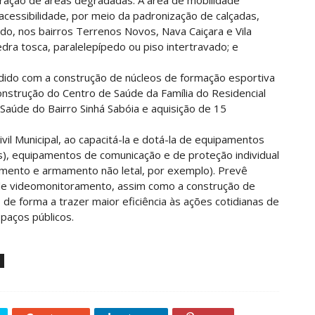
eração de áreas degradadas. A área de mobilidade
essibilidade, por meio da padronização de calçadas,
o, nos bairros Terrenos Novos, Nava Caiçara e Vila
ra tosca, paralelepípedo ou piso intertravado; e
endido com a construção de núcleos de formação esportiva
onstrução do Centro de Saúde da Família do Residencial
Saúde do Bairro Sinhá Sabóia e aquisição de 15
ivil Municipal, ao capacitá-la e dotá-la de equipamentos
), equipamentos de comunicação e de proteção individual
rdamento e armamento não letal, por exemplo). Prevê
de videomonitoramento, assim como a construção de
de forma a trazer maior eficiência às ações cotidianas de
paços públicos.