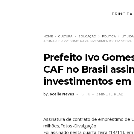
PRINCIPA
HOME
CULTURA
EDUCAÇÃO
POLÍTICA
UTILID
ASSINAM EMPRÉSTIMO PARA INVESTIMENTOS EM SOBRAL
Prefeito Ivo Gome
CAF no Brasil ass
investimentos em 
by
Jocelio Neves
15.11.18
3 MINUTE
READ
Assinatura de contrato de empréstimo de 
milhões,Fotos-Divulgação
Foi assinado nesta quarta-feira (14/11), em