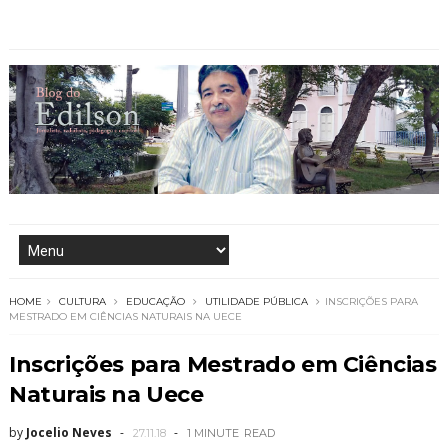
HOME
CULTURA
EDUCAÇÃO
UTILIDADE PÚBLICA
INSCRIÇÕES PARA
MESTRADO EM CIÊNCIAS NATURAIS NA UECE
Inscrições para Mestrado em Ciências
Naturais na Uece
by
Jocelio Neves
27.11.18
1 MINUTE
READ