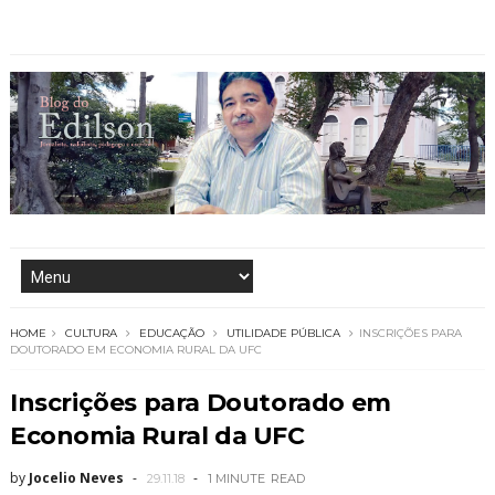
HOME
CULTURA
EDUCAÇÃO
UTILIDADE PÚBLICA
INSCRIÇÕES PARA
DOUTORADO EM ECONOMIA RURAL DA UFC
Inscrições para Doutorado em
Economia Rural da UFC
by
Jocelio Neves
29.11.18
1 MINUTE
READ