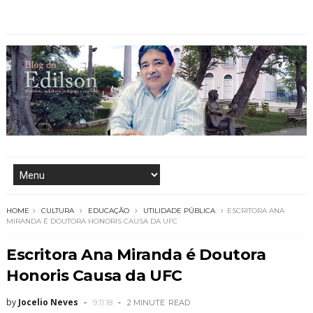
HOME
CULTURA
EDUCAÇÃO
UTILIDADE PÚBLICA
ESCRITORA ANA
MIRANDA É DOUTORA HONORIS CAUSA DA UFC
Escritora Ana Miranda é Doutora
Honoris Causa da UFC
by
Jocelio Neves
9.11.18
2 MINUTE
READ