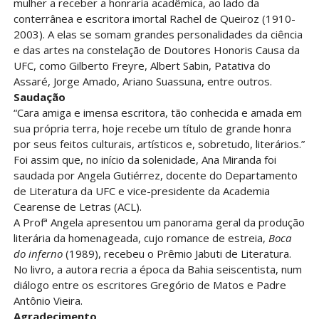
mulher a receber a honraria acadêmica, ao lado da
conterrânea e escritora imortal Rachel de Queiroz (1910-
2003). A elas se somam grandes personalidades da ciência
e das artes na constelação de Doutores Honoris Causa da
UFC, como Gilberto Freyre, Albert Sabin, Patativa do
Assaré, Jorge Amado, Ariano Suassuna, entre outros.
Saudação
“Cara amiga e imensa escritora, tão conhecida e amada em
sua própria terra, hoje recebe um título de grande honra
por seus feitos culturais, artísticos e, sobretudo, literários.”
Foi assim que, no início da solenidade, Ana Miranda foi
saudada por Angela Gutiérrez, docente do Departamento
de Literatura da UFC e vice-presidente da Academia
Cearense de Letras (ACL).
A Profª Angela apresentou um panorama geral da produção
literária da homenageada, cujo romance de estreia,
Boca
do inferno
(1989), recebeu o Prêmio Jabuti de Literatura.
No livro, a autora recria a época da Bahia seiscentista, num
diálogo entre os escritores Gregório de Matos e Padre
Antônio Vieira.
Agradecimento