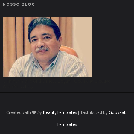
NOSSO BLOG
Glimmer is one of the most Elegant, Clean and Creative
WordPress blog.
Created with
by
BeautyTemplates
| Distributed by
Gooyaabi
Templates