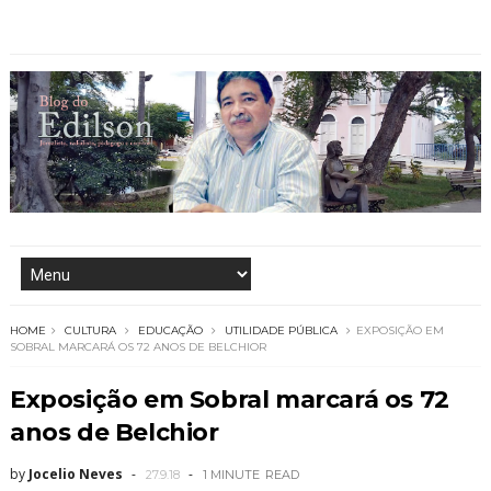
HOME
CULTURA
EDUCAÇÃO
UTILIDADE PÚBLICA
EXPOSIÇÃO EM
SOBRAL MARCARÁ OS 72 ANOS DE BELCHIOR
Exposição em Sobral marcará os 72
anos de Belchior
by
Jocelio Neves
27.9.18
1 MINUTE
READ