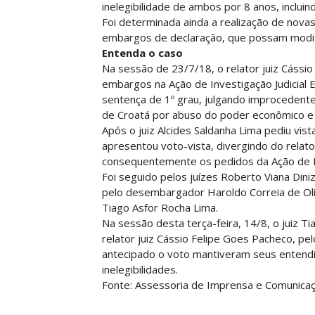
inelegibilidade de ambos por 8 anos, inclui
Foi determinada ainda a realização de novas
embargos de declaração, que possam modif
Entenda o caso
Na sessão de 23/7/18, o relator juiz Cássi
embargos na Ação de Investigação Judicial E
sentença de 1º grau, julgando improcedent
de Croatá por abuso do poder econômico e a
Após o juiz Alcides Saldanha Lima pediu vis
apresentou voto-vista, divergindo do relat
consequentemente os pedidos da Ação de Inve
Foi seguido pelos juízes Roberto Viana Dini
pelo desembargador Haroldo Correia de Oli
Tiago Asfor Rocha Lima.
Na sessão desta terça-feira, 14/8, o juiz 
relator juiz Cássio Felipe Goes Pacheco, p
antecipado o voto mantiveram seus entendi
inelegibilidades.
Fonte: Assessoria de Imprensa e Comunicaç