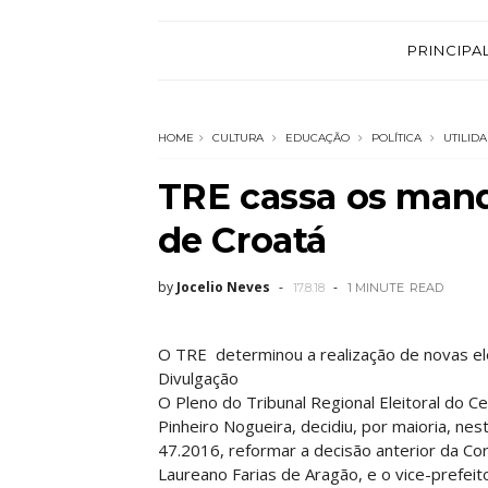
PRINCIPA
HOME
CULTURA
EDUCAÇÃO
POLÍTICA
UTILID
TRE cassa os mand
de Croatá
by
Jocelio Neves
17.8.18
1 MINUTE
READ
O TRE determinou a realização de novas el
Divulgação
O Pleno do Tribunal Regional Eleitoral do 
Pinheiro Nogueira, decidiu, por maioria, ne
47.2016, reformar a decisão anterior da C
Laureano Farias de Aragão, e o vice-prefeit