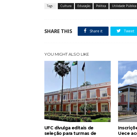
Tags :
Cultura
Educação
Política
Utilidade Pública
SHARE THIS
Share it
Tweet
YOU MIGHT ALSO LIKE
UFC divulga editais de
Inscriçõ
seleção para turmas de
Uece ac