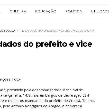
L
CULTURA
EDUCAÇÃO
POLÍTICA
UTILIDAD
ADE PÚBLICA
TRE CASSA OS MANDADOS DO PREFEITO E VICE DE CROATÁ
ados do prefeito e vice
eições. Foto-
Ceará, presidido pela desembargadora Maria Nailde
sta terça-feira, 14/8, nos embargos de declaração 284-
orte e cassar os mandados do prefeito de Croatá, Thomaz
o, José Antônio Rodrigues de Aragão, e declarar a