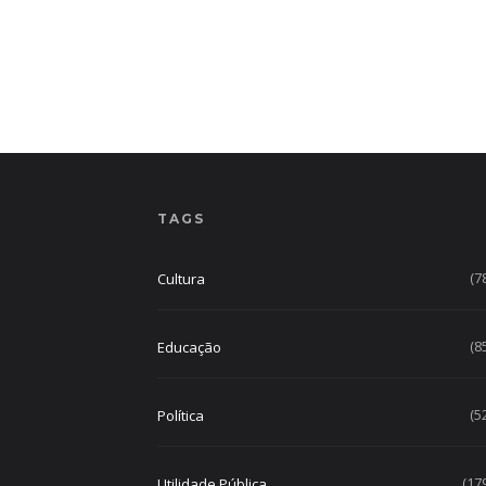
TAGS
(7
Cultura
(8
Educação
(5
Política
(17
Utilidade Pública