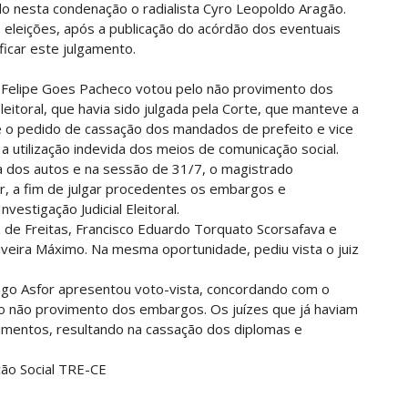
ndo nesta condenação o radialista Cyro Leopoldo Aragão.
 eleições, após a publicação do acórdão dos eventuais
icar este julgamento.
o Felipe Goes Pacheco votou pelo não provimento dos
leitoral, que havia sido julgada pela Corte, que manteve a
e o pedido de cassação dos mandados de prefeito e vice
 utilização indevida dos meios de comunicação social.
ta dos autos e na sessão de 31/7, o magistrado
or, a fim de julgar procedentes os embargos e
stigação Judicial Eleitoral.
z de Freitas, Francisco Eduardo Torquato Scorsafava e
veira Máximo. Na mesma oportunidade, pediu vista o juiz
Tiago Asfor apresentou voto-vista, concordando com o
elo não provimento dos embargos. Os juízes que já haviam
mentos, resultando na cassação dos diplomas e
ão Social TRE-CE