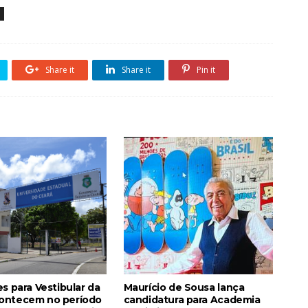
Share it
Share it
Pin it
es para Vestibular da
Maurício de Sousa lança
ontecem no período
candidatura para Academia