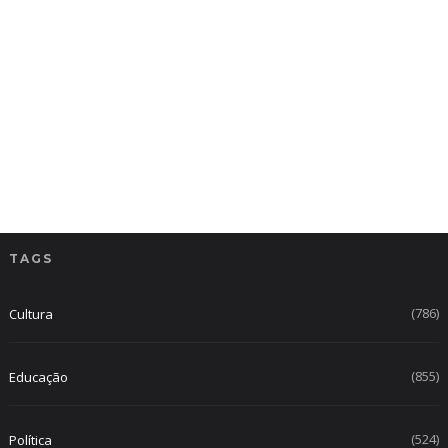
TAGS
(786)
Cultura
(855)
Educação
(524)
Política