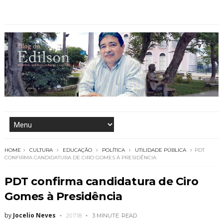
HOME
CULTURA
EDUCAÇÃO
POLÍTICA
UTILIDADE PÚBLICA
PDT
CONFIRMA CANDIDATURA DE CIRO GOMES À PRESIDÊNCIA
PDT confirma candidatura de Ciro
Gomes à Presidência
by
Jocelio Neves
20.7.18
3 MINUTE
READ