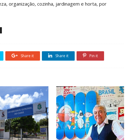
peza, organização, cozinha, jardinagem e horta, por
Share it
Share it
Pin it