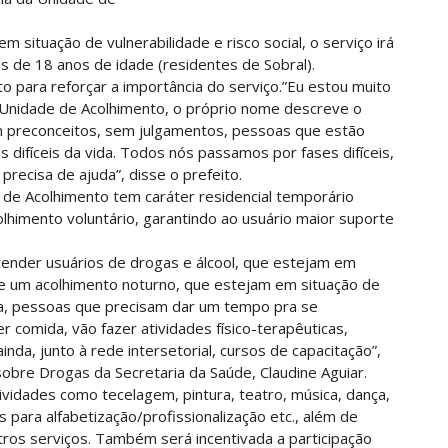
 situação de vulnerabilidade e risco social, o serviço irá
es de 18 anos de idade (residentes de Sobral).
 para reforçar a importância do serviço.”Eu estou muito
Unidade de Acolhimento, o próprio nome descreve o
em preconceitos, sem julgamentos, pessoas que estão
difíceis da vida. Todos nós passamos por fases difíceis,
precisa de ajuda”, disse o prefeito.
 de Acolhimento tem caráter residencial temporário
himento voluntário, garantindo ao usuário maior suporte
atender usuários de drogas e álcool, que estejam em
de um acolhimento noturno, que estejam em situação de
lia, pessoas que precisam dar um tempo pra se
er comida, vão fazer atividades físico-terapêuticas,
nda, junto à rede intersetorial, cursos de capacitação”,
sobre Drogas da Secretaria da Saúde, Claudine Aguiar.
ividades como tecelagem, pintura, teatro, música, dança,
s para alfabetização/profissionalização etc., além de
tros serviços. Também será incentivada a participação