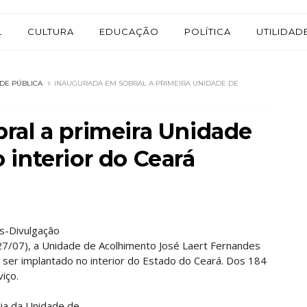
L
CULTURA
EDUCAÇÃO
POLÍTICA
UTILIDAD
ADE PÚBLICA
INAUGURADA EM SOBRAL A PRIMEIRA UNIDADE DE
ral a primeira Unidade
interior do Ceará
os-Divulgação
(27/07), a Unidade de Acolhimento José Laert Fernandes
ser implantado no interior do Estado do Ceará. Dos 184
iço.
ia da Unidade de