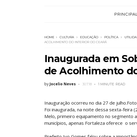
PRINCIPA
HOME
CULTURA
EDUCAÇÃO
POLÍTICA
UTILID
ACOLHIMENTO DO INTERIOR DO CEARÁ
Inaugurada em Sob
de Acolhimento do 
by
Jocelio Neves
30.7.18
1 MINUTE
READ
Inauguração ocorreu no dia 27 de julho.Fot
Foi inaugurada, na noite dessa sexta-feira 
Melo, primeiro equipamento no segmento a 
municípios, apenas Fortaleza oferece o serv
Prefeito Ivo Gomes falou sobre a importânc