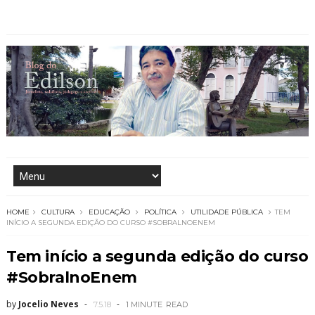
HOME
CULTURA
EDUCAÇÃO
POLÍTICA
UTILIDADE PÚBLICA
TEM
INÍCIO A SEGUNDA EDIÇÃO DO CURSO #SOBRALNOENEM
Tem início a segunda edição do curso
#SobralnoEnem
by
Jocelio Neves
7.5.18
1 MINUTE
READ