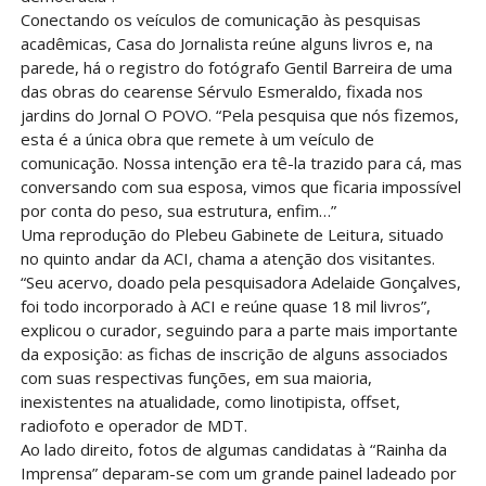
Conectando os veículos de comunicação às pesquisas
acadêmicas, Casa do Jornalista reúne alguns livros e, na
parede, há o registro do fotógrafo Gentil Barreira de uma
das obras do cearense Sérvulo Esmeraldo, fixada nos
jardins do Jornal O POVO. “Pela pesquisa que nós fizemos,
esta é a única obra que remete à um veículo de
comunicação. Nossa intenção era tê-la trazido para cá, mas
conversando com sua esposa, vimos que ficaria impossível
por conta do peso, sua estrutura, enfim…”
Uma reprodução do Plebeu Gabinete de Leitura, situado
no quinto andar da ACI, chama a atenção dos visitantes.
“Seu acervo, doado pela pesquisadora Adelaide Gonçalves,
foi todo incorporado à ACI e reúne quase 18 mil livros”,
explicou o curador, seguindo para a parte mais importante
da exposição: as fichas de inscrição de alguns associados
com suas respectivas funções, em sua maioria,
inexistentes na atualidade, como linotipista, offset,
radiofoto e operador de MDT.
Ao lado direito, fotos de algumas candidatas à “Rainha da
Imprensa” deparam-se com um grande painel ladeado por