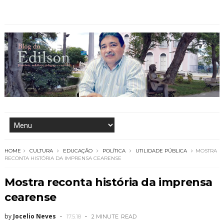
HOME
CULTURA
EDUCAÇÃO
POLÍTICA
UTILIDADE PÚBLICA
MOSTRA
RECONTA HISTÓRIA DA IMPRENSA CEARENSE
Mostra reconta história da imprensa
cearense
by
Jocelio Neves
17.5.18
2 MINUTE
READ