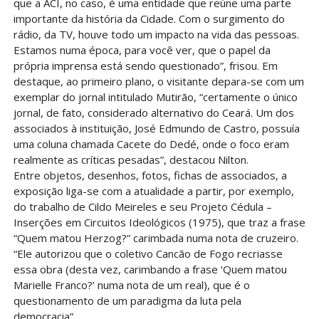
que a ACI, no caso, é uma entidade que reúne uma parte
importante da história da Cidade. Com o surgimento do
rádio, da TV, houve todo um impacto na vida das pessoas.
Estamos numa época, para você ver, que o papel da
própria imprensa está sendo questionado”, frisou. Em
destaque, ao primeiro plano, o visitante depara-se com um
exemplar do jornal intitulado Mutirão, “certamente o único
jornal, de fato, considerado alternativo do Ceará. Um dos
associados à instituição, José Edmundo de Castro, possuía
uma coluna chamada Cacete do Dedé, onde o foco eram
realmente as críticas pesadas”, destacou Nilton.
Entre objetos, desenhos, fotos, fichas de associados, a
exposição liga-se com a atualidade a partir, por exemplo,
do trabalho de Cildo Meireles e seu Projeto Cédula –
Inserções em Circuitos Ideológicos (1975), que traz a frase
“Quem matou Herzog?” carimbada numa nota de cruzeiro.
“Ele autorizou que o coletivo Cancão de Fogo recriasse
essa obra (desta vez, carimbando a frase ‘Quem matou
Marielle Franco?’ numa nota de um real), que é o
questionamento de um paradigma da luta pela
democracia”.