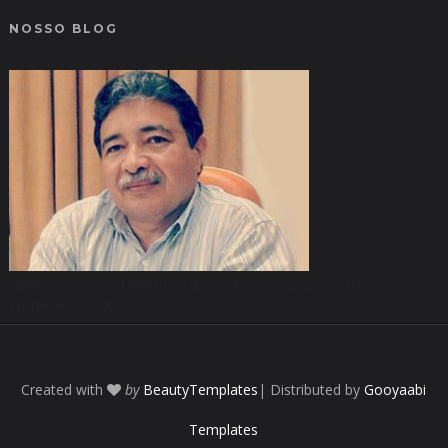
NOSSO BLOG
Glimmer is one of the most Elegant, Clean and Creative
WordPress blog.
Created with
by
BeautyTemplates
| Distributed by
Gooyaabi
Templates