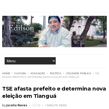
HOME
CULTURA
EDUCAÇÃO
POLÍTICA
UTILIDADE PÚBLICA
TSE
AFASTA PREFEITO E DETERMINA NOVA ELEIÇÃO EM TIANGUÁ
TSE afasta prefeito e determina nova
eleição em Tianguá
by
Jocelio Neves
22.3.18
1 MINUTE
READ