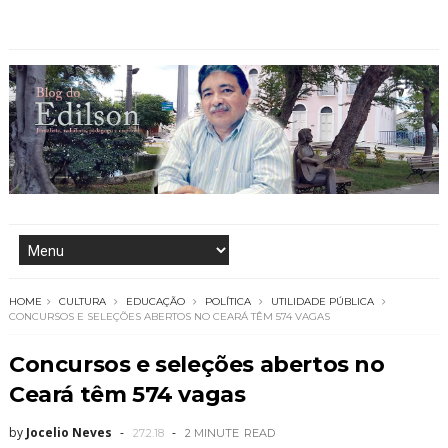
HOME
CULTURA
EDUCAÇÃO
POLÍTICA
UTILIDADE PÚBLICA
CONCURSOS E SELEÇÕES ABERTOS NO CEARÁ TÊM 574 VAGAS
Concursos e seleções abertos no
Ceará têm 574 vagas
by
Jocelio Neves
27.2.18
2 MINUTE
READ