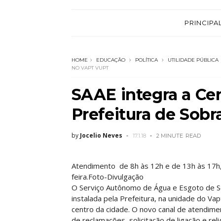
PRINCIPA
HOME
EDUCAÇÃO
POLÍTICA
UTILIDADE PÚBLICA
NO VAPT VUPT
SAAE integra a Ce
Prefeitura de Sobr
by
Jocelio Neves
17.1.18
2 MINUTE
READ
Atendimento de 8h às 12h e de 13h às 17h,
feira.Foto-Divulgação
O Serviço Autônomo de Água e Esgoto de Sob
instalada pela Prefeitura, na unidade do Vap
centro da cidade. O novo canal de atendime
de reclamações, solicitação de ligação e r