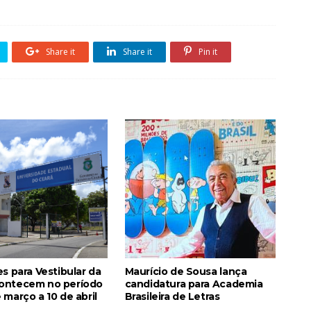
Share it
Share it
Pin it
es para Vestibular da
Maurício de Sousa lança
ontecem no período
candidatura para Academia
 março a 10 de abril
Brasileira de Letras