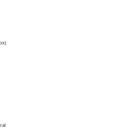
ox)
ral