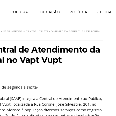
L
CULTURA
EDUCAÇÃO
POLÍTICA
UTILIDAD
SAAE INTEGRA A CENTRAL DE ATENDIMENTO DA PREFEITURA DE SOBRAL
ntral de Atendimento da
al no Vapt Vupt
 de segunda a sexta-
ral (SAAE) integra a Central de Atendimento ao Público,
t Vupt, localizada à Rua Coronel José Silvestre, 201, no
nto oferece à população diversos serviços como registro
eligação de água, retirada de vazamentos e desobstrução