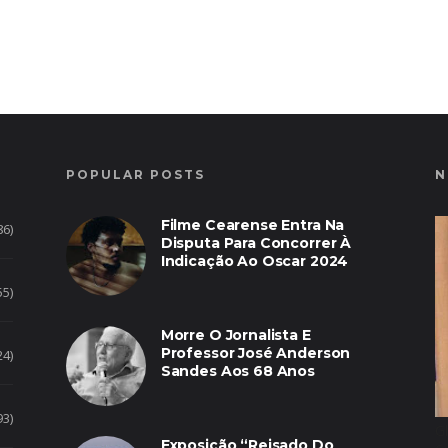
POPULAR POSTS
N
Filme Cearense Entra Na
86)
Disputa Para Concorrer À
Indicação Ao Oscar 2024
55)
Morre O Jornalista E
Professor José Anderson
24)
Sandes Aos 68 Anos
93)
G
Exposição “Reisado Do