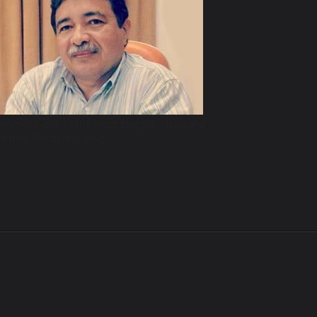
limmer is one of the most Elegant, Clean and
reative WordPress blog.