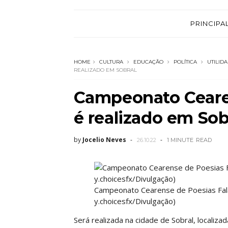
PRINCIPA
HOME
CULTURA
EDUCAÇÃO
POLÍTICA
UTILID
REALIZADO EM SOBRAL
Campeonato Ceare
é realizado em Sob
by
Jocelio Neves
26.10.22
1 MINUTE
READ
Campeonato Cearense de Poesias Fal
y.choicesfx/Divulgação)
Será realizada na cidade de Sobral, localiza