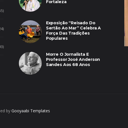
Fortaleza
55)
Exposição “Reisado Do
Sertão Ao Mar” Celebra A
24)
Força Das Tradições
Populares
93)
G
Morre O Jornalista E
C
Professor José Anderson
Sandes Aos 68 Anos
ted by
Gooyaabi Templates