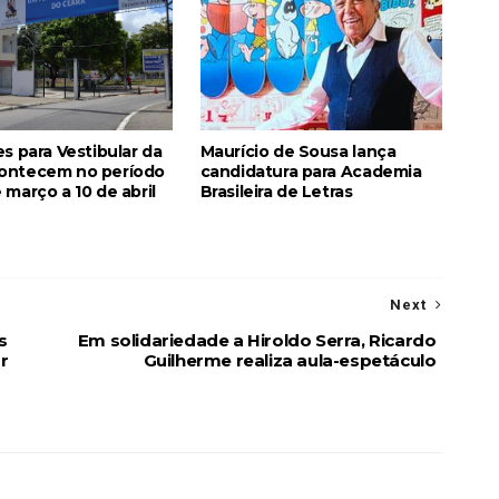
es para Vestibular da
Maurício de Sousa lança
ontecem no período
candidatura para Academia
 março a 10 de abril
Brasileira de Letras
Next
s
Em solidariedade a Hiroldo Serra, Ricardo
r
Guilherme realiza aula-espetáculo