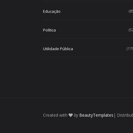
(8
Educação
(5
Política
(17
Utilidade Pública
Created with
by
BeautyTemplates
| Distribu