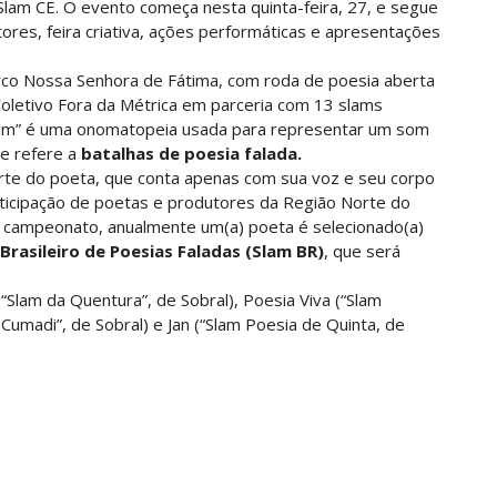
am CE. O evento começa nesta quinta-feira, 27, e segue
tores, feira criativa, ações performáticas e apresentações
 Arco Nossa Senhora de Fátima, com roda de poesia aberta
 Coletivo Fora da Métrica em parceria com 13 slams
slam” é uma onomatopeia usada para representar um som
e refere a
batalhas de poesia falada.
te do poeta, que conta apenas com sua voz e seu corpo
rticipação de poetas e produtores da Região Norte do
o campeonato, anualmente um(a) poeta é selecionado(a)
asileiro de Poesias Faladas (Slam BR)
, que será
(“Slam da Quentura”, de Sobral), Poesia Viva (“Slam
 Cumadi”, de Sobral) e Jan (“Slam Poesia de Quinta, de