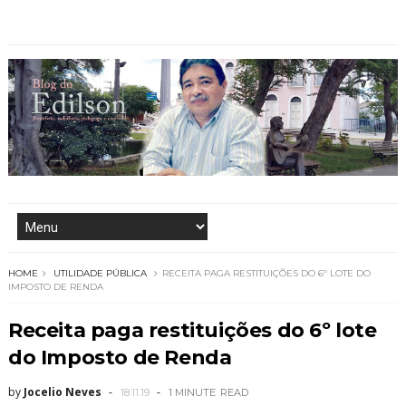
HOME
UTILIDADE PÚBLICA
RECEITA PAGA RESTITUIÇÕES DO 6º LOTE DO
IMPOSTO DE RENDA
Receita paga restituições do 6º lote
do Imposto de Renda
by
Jocelio Neves
18.11.19
1 MINUTE
READ