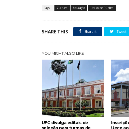
Tags :
Cultura
Educação
Utilidade Pública
SHARE THIS
Share it
Tweet
YOU MIGHT ALSO LIKE
UFC divulga editais de
Inscriçõ
seleção para turmas de
Uece ac