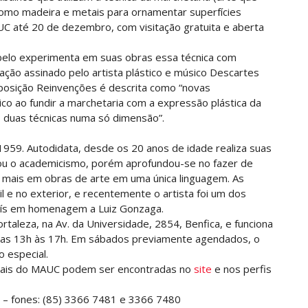
como madeira e metais para ornamentar superfícies
C até 20 de dezembro, com visitação gratuita e aberta
belo experimenta em suas obras essa técnica com
ação assinado pelo artista plástico e músico Descartes
xposição Reinvenções é descrita como “novas
tico ao fundir a marchetaria com a expressão plástica da
s duas técnicas numa só dimensão”.
1959. Autodidata, desde os 20 anos de idade realiza suas
sou o academicismo, porém aprofundou-se no fazer de
mais em obras de arte em uma única linguagem. As
e no exterior, e recentemente o artista foi um dos
País em homenagem a Luiz Gonzaga.
taleza, na Av. da Universidade, 2854, Benfica, e funciona
 das 13h às 17h. Em sábados previamente agendados, o
 especial.
turais do MAUC podem ser encontradas no
site
e nos perfis
 – fones: (85) 3366 7481 e 3366 7480