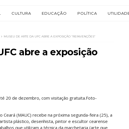
L
CULTURA
EDUCAÇÃO
POLÍTICA
UTILIDAD
MUSEU DE ARTE DA UFC ABRE A EXPOSIÇÃO “REINVENÇÕES”
UFC abre a exposição
té 20 de dezembro, com visitação gratuita.Foto-
o Ceará (MAUC) recebe na próxima segunda-feira (25), a
 artista plástico, desenhista, pintor e escultor cearense
rabalhos que utilizam a técnica da marchetaria (arte que