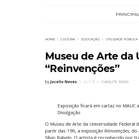
PRINCIPA
HOME
CULTURA
EDUCAÇÃO
UTILIDADE PÚBLICA
Museu de Arte da 
“Reinvenções”
by
Jocelio Neves
24.11.19
1 MINUTE
READ
Exposição ficará em cartaz no MAUC a
Divulgação
O Museu de Arte da Universidade Federal d
partir das 19h, a exposição
Reinvenções
, do
Sílvio Rabelo. O artista é reconhecido por t