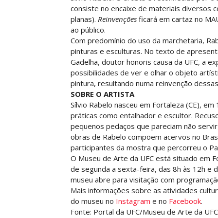
consiste no encaixe de materiais diversos 
planas).
Reinvenções
ficará em cartaz no MAU
ao público.
Com predomínio do uso da marchetaria, Ra
pinturas e esculturas. No texto de apresent
Gadelha, doutor honoris causa da UFC, a e
possibilidades de ver e olhar o objeto artís
pintura, resultando numa reinvenção dessa
SOBRE O ARTISTA
Sílvio Rabelo nasceu em Fortaleza (CE), em 
práticas como entalhador e escultor. Recu
pequenos pedaços que pareciam não servir 
obras de Rabelo compõem acervos no Brasil 
participantes da mostra que percorreu o 
O Museu de Arte da UFC está situado em For
de segunda a sexta-feira, das 8h às 12h e
museu abre para visitação com programação
Mais informações sobre as atividades cul
do museu no
Instagram
e no
Facebook
.
Fonte: Portal da UFC/Museu de Arte da UFC