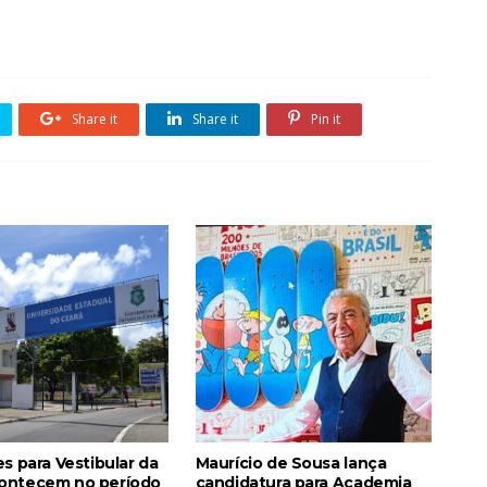
Share it
Share it
Pin it
es para Vestibular da
Maurício de Sousa lança
ontecem no período
candidatura para Academia